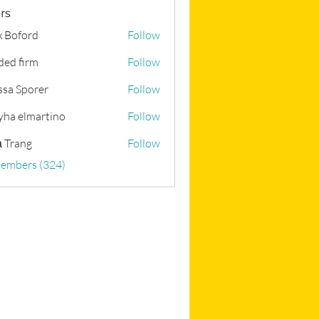
rs
x Boford
Follow
ded firm
Follow
ssa Sporer
Follow
yha elmartino
Follow
 Trang
Follow
Members (324)