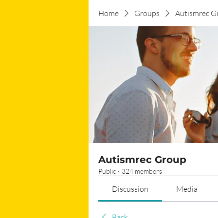
Home
Groups
Autismrec G
Autismrec Group
Public
·
324 members
Discussion
Media
Back