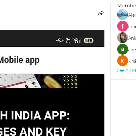
Membe
Ale
fun
Ani
anr
Khả
See All 