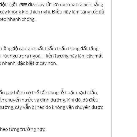
đột ngột, যেমন đưa cây từ nơi râm mát ra ánh nắng 
cây không kịp thích nghi. Điều này làm tăng tốc độ 
héo nhanh chóng.
nồng độ cao, áp suất thẩm thấu trong đất tăng 
bị rút ngược ra ngoài. Hiện tượng này làm cây mất 
 nhanh, đặc biệt ở cây non.
ẩn gây bệnh có thể tấn công rễ hoặc mạch dẫn, 
ận chuyển nước và dinh dưỡng. Khi đó, dù điều 
thường, cây vẫn bị héo do không vận chuyển được 
 theo từng trường hợp