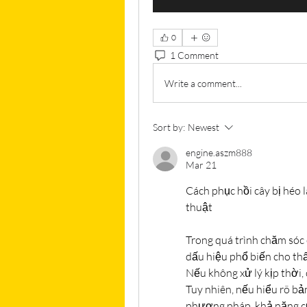
0
1 Comment
Write a comment...
Sort by:
Newest
engine.aszm888
Mar 21
Cách phục hồi cây bị héo 
thuật
Trong quá trình chăm sóc 
dấu hiệu phổ biến cho thấ
Nếu không xử lý kịp thời,
Tuy nhiên, nếu hiểu rõ bả
phương pháp, khả năng cứ