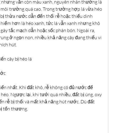
 nhưng vẫn còn màu xanh, nguyên nhân thường là 
 môi trường quá cao. Trong trường hợp lá vừa héo 
 bị thừa nước dẫn đến thối rễ hoặc thiếu dinh 
iểm hơn là héo xanh, tức lá vẫn xanh nhưng khô 
gây tắc mạch dẫn hoặc sốc phân bón. Ngoài ra, 
ung ở ngọn non, nhiều khả năng cây đang thiếu vi 
hích hút.
ến cây bị héo lá
ước
ến nhất. Khi đất khô, rễ không có đủ nước để 
héo. Ngược lại, khi tưới quá nhiều, đất bị úng, oxy 
ến rễ bị thối và mất khả năng hút nước. Dù đất 
bị tổn thương.