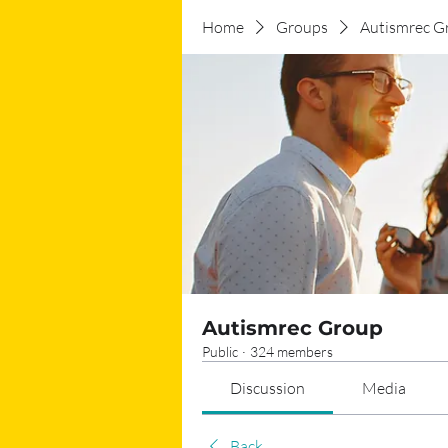
Home
Groups
Autismrec G
Autismrec Group
Public
·
324 members
Discussion
Media
Back