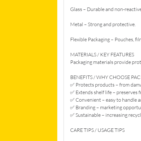
Glass – Durable and non-reactive
Metal – Strong and protective.
Flexible Packaging – Pouches, fil
MATERIALS / KEY FEATURES
Packaging materials provide prot
BENEFITS / WHY CHOOSE PA
✅ Protects products – from dam
✅ Extends shelf life – preserves 
✅ Convenient – easy to handle a
✅ Branding – marketing opportu
✅ Sustainable – increasing recyc
CARE TIPS / USAGE TIPS