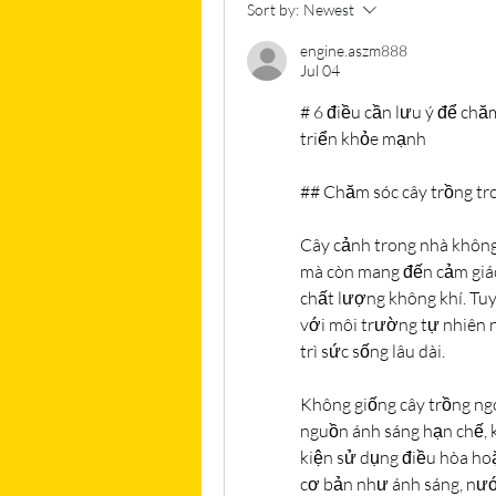
Sort by:
Newest
engine.aszm888
Jul 04
# 6 điều cần lưu ý để chăm
triển khỏe mạnh
## Chăm sóc cây trồng tr
Cây cảnh trong nhà không
mà còn mang đến cảm giác 
chất lượng không khí. Tuy
với môi trường tự nhiên 
trì sức sống lâu dài.
Không giống cây trồng ngoà
nguồn ánh sáng hạn chế, k
kiện sử dụng điều hòa ho
cơ bản như ánh sáng, nướ