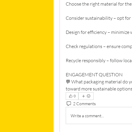
Choose the right material for th
Consider sustainability – opt for
Design for efficiency – minimize
Check regulations – ensure comp
Recycle responsibly – follow loca
ENGAGEMENT QUESTION
💬 What packaging material do yo
toward more sustainable options
0
2 Comments
Write a comment...