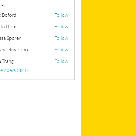
rs
x Boford
Follow
ded firm
Follow
ssa Sporer
Follow
yha elmartino
Follow
 Trang
Follow
Members (324)