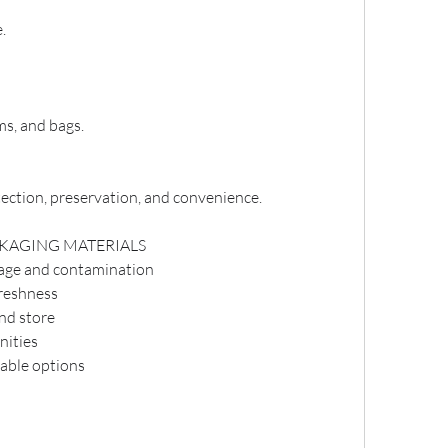
.
ms, and bags.
ection, preservation, and convenience.
CKAGING MATERIALS
age and contamination
freshness
nd store
nities
lable options