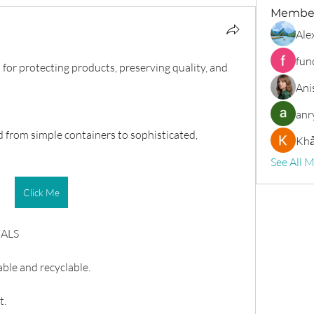
Membe
Ale
fun
 for protecting products, preserving quality, and 
Ani
anr
 from simple containers to sophisticated, 
Khả
See All 
Click Me
ALS
ble and recyclable.
t.