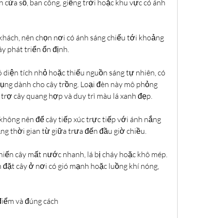
 cửa sổ, ban công, giếng trời hoặc khu vực có ánh 
hách, nên chọn nơi có ánh sáng chiếu tới khoảng 
y phát triển ổn định.
 diện tích nhỏ hoặc thiếu nguồn sáng tự nhiên, có 
ụng dành cho cây trồng. Loại đèn này mô phỏng 
 trợ cây quang hợp và duy trì màu lá xanh đẹp.
không nên để cây tiếp xúc trực tiếp với ánh nắng 
ảng thời gian từ giữa trưa đến đầu giờ chiều.
hiến cây mất nước nhanh, lá bị cháy hoặc khô mép. 
 đặt cây ở nơi có gió mạnh hoặc luồng khí nóng, 
điểm và đúng cách