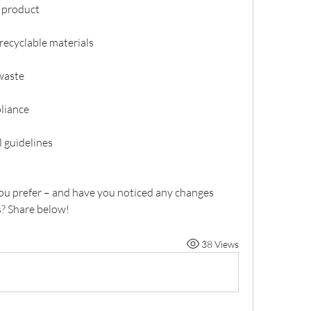
e product
 recyclable materials
 waste
liance
l guidelines
u prefer – and have you noticed any changes 
? Share below!
38 Views