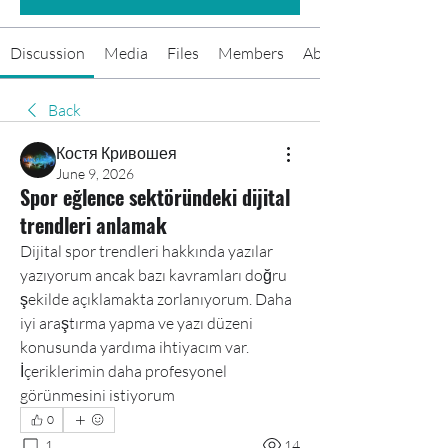
Discussion
Media
Files
Members
About
Back
Костя Кривошея
June 9, 2026
Spor eğlence sektöründeki dijital
trendleri anlamak
Dijital spor trendleri hakkında yazılar 
yazıyorum ancak bazı kavramları doğru 
şekilde açıklamakta zorlanıyorum. Daha 
iyi araştırma yapma ve yazı düzeni 
konusunda yardıma ihtiyacım var. 
İçeriklerimin daha profesyonel 
görünmesini istiyorum
0
1
14