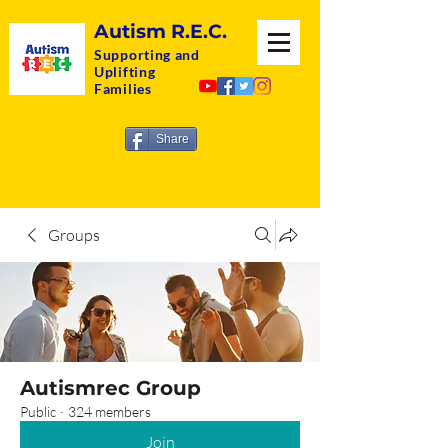
Autism R.E.C.
Supporting and
Uplifting
Families
Share
Groups
Autismrec Group
Public
·
324 members
Join