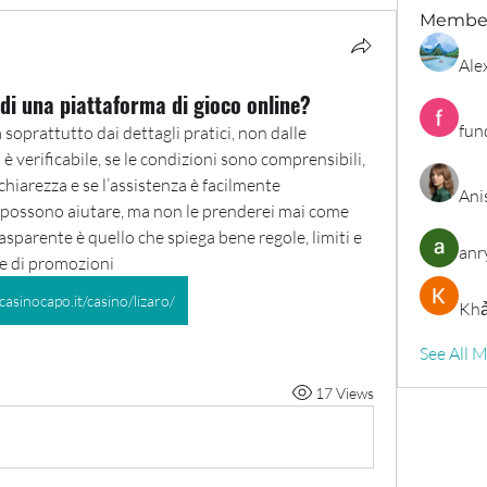
Membe
Ale
 di una piattaforma di gioco online?
fun
 soprattutto dai dettagli pratici, non dalle 
è verificabile, se le condizioni sono comprensibili, 
hiarezza e se l’assistenza è facilmente 
Ani
i possono aiutare, ma non le prenderei mai come 
asparente è quello che spiega bene regole, limiti e 
anr
e di promozioni 
/casinocapo.it/casino/lizaro/
Khả
See All 
17 Views