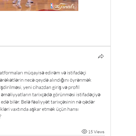
tformaları müqayisə edirəm və istifadəçi 
hərəkətlərin necə qeydə alındığını öyrənmək 
irilməsi, yeni cihazdan giriş və profil 
əməliyyatların tarixçədə görünməsi istifadəçiyə 
ə bilər. Belə fəaliyyət tarixçəsinin nə qədər 
likləri vaxtında aşkar etmək üçün hansı 
?
15 Views