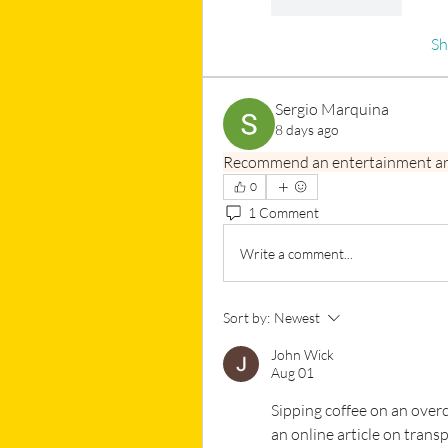
Like
Reply
S
Sergio Marquina
8 days ago
Recommend an entertainment area
0
1 Comment
Write a comment...
Sort by:
Newest
John Wick
Aug 01
Sipping coffee on an over
an online article on tran