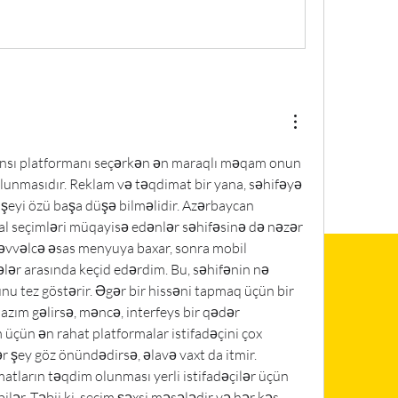
nsı platformanı seçərkən ən maraqlı məqam onun 
olunmasıdır. Reklam və təqdimat bir yana, səhifəyə 
r şeyi özü başa düşə bilməlidir. Azərbaycan 
l seçimləri müqayisə edənlər səhifəsinə də nəzər 
 əvvəlcə əsas menyuya baxar, sonra mobil 
lər arasında keçid edərdim. Bu, səhifənin nə 
u tez göstərir. Əgər bir hissəni tapmaq üçün bir 
zım gəlirsə, məncə, interfeys bir qədər 
 üçün ən rahat platformalar istifadəçini çox 
şey göz önündədirsə, əlavə vaxt da itmir. 
tların təqdim olunması yerli istifadəçilər üçün 
ilər. Təbii ki, seçim şəxsi məsələdir və hər kəs 