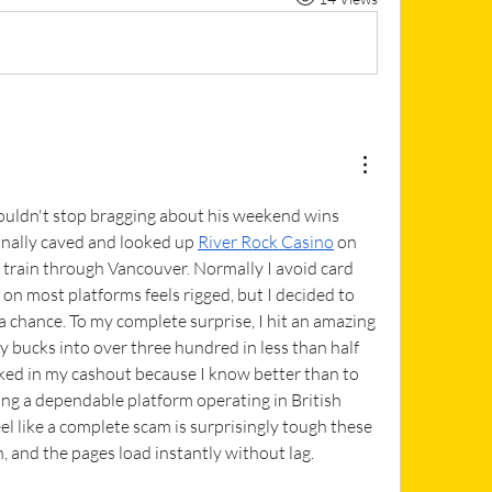
uldn't stop bragging about his weekend wins 
finally caved and looked up 
River Rock Casino
 on 
 train through Vancouver. Normally I avoid card 
n most platforms feels rigged, but I decided to 
 a chance. To my complete surprise, I hit an amazing 
y bucks into over three hundred in less than half 
cked in my cashout because I know better than to 
ing a dependable platform operating in British 
l like a complete scam is surprisingly tough these 
n, and the pages load instantly without lag.