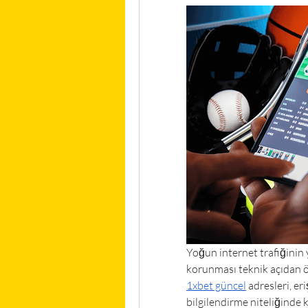
Yoğun internet trafiğinin 
1xbet güncel
 adresleri, e
bilgilendirme niteliğinde ku