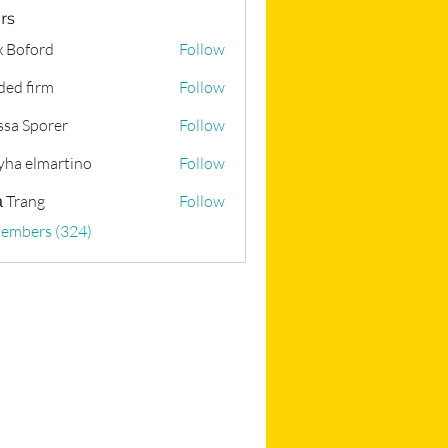
rs
x Boford
Follow
ded firm
Follow
ssa Sporer
Follow
yha elmartino
Follow
 Trang
Follow
Members (324)