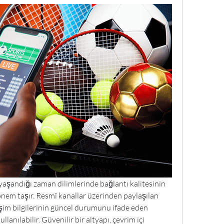
yaşandığı zaman dilimlerinde bağlantı kalitesinin 
korunması teknik açıdan önem taşır. Resmî kanallar üzerinden paylaşılan 
rişim bilgilerinin güncel durumunu ifade eden 
llanılabilir. Güvenilir bir altyapı, çevrim içi 