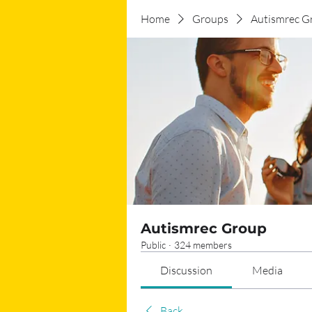
Home
Groups
Autismrec G
Autismrec Group
Public
·
324 members
Discussion
Media
Back