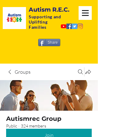
Autism R.E.C.
Supporting and
Uplifting
Families
Share
Groups
Autismrec Group
Public
·
324 members
Join