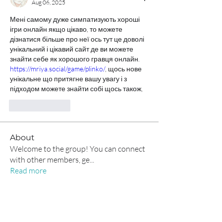
Aug 06, 2025
Мені самому дуже симпатизують хороші 
ігри онлайн якщо цікаво, то можете 
дізнатися більше про неї ось тут це доволі 
унікальний і цікавий сайт де ви можете 
знайти себе як хорошого гравця онлайн. 
https://mriya.social/game/plinko/
, щось нове 
унікальне що притягне вашу увагу і з 
підходом можете знайти собі щось також,
Like
Reply
About
Welcome to the group! You can connect
with other members, ge
...
Read more
Members
Alex Boford
Follow