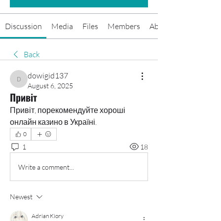
Discussion
Media
Files
Members
About
Back
dowigid137
dowigid137
August 6, 2025
Привіт
Привіт, порекомендуйте хороші 
онлайн казино в Україні.
0
1
18
Write a comment...
Newest
Adrian Kiory